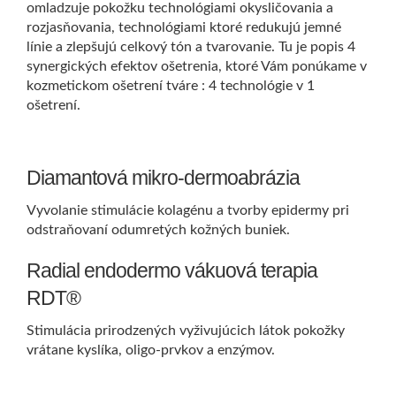
omladzuje pokožku technológiami okysličovania a
rozjasňovania, technológiami ktoré redukujú jemné
línie a zlepšujú celkový tón a tvarovanie. Tu je popis 4
synergických efektov ošetrenia, ktoré Vám ponúkame v
kozmetickom ošetrení tváre : 4 technológie v 1
ošetrení.
Diamantová mikro-dermoabrázia
Vyvolanie stimulácie kolagénu a tvorby epidermy pri
odstraňovaní odumretých kožných buniek.
Radial endodermo vákuová terapia
RDT®
Stimulácia prirodzených vyživujúcich látok pokožky
vrátane kyslíka, oligo-prvkov a enzýmov.